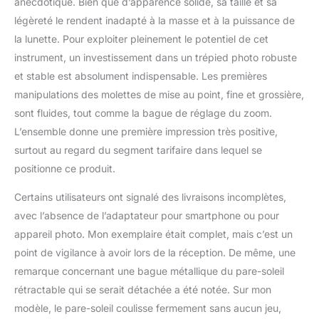
plus lumineuse, plus
anecdotique. Bien que d’apparence solide, sa taille et sa
claire et offre des images
légèreté le rendent inadapté à la masse et à la puissance de
nettes Cadre en
la lunette. Pour exploiter pleinement le potentiel de cet
magnalium durable et
instrument, un investissement dans un trépied photo robuste
armure en caoutchouc :
sa protection ajustée le
et stable est absolument indispensable. Les premières
rend utilisable pour
manipulations des molettes de mise au point, fine et grossière,
résister aux conditions
sont fluides, tout comme la bague de réglage du zoom.
météorologiques les plus
L’ensemble donne une première impression très positive,
difficiles. L'armure en
caoutchouc absorbant
surtout au regard du segment tarifaire dans lequel se
les chocs pour une
positionne ce produit.
protection maximale. Et
le bouclier oculaire peut
Certains utilisateurs ont signalé des livraisons incomplètes,
être étiré pour protéger
avec l’absence de l’adaptateur pour smartphone ou pour
l'oculaire Design étanche
appareil photo. Mon exemplaire était complet, mais c’est un
: les joints toriques
point de vigilance à avoir lors de la réception. De même, une
empêchent l'humidité, la
poussière et les débris
remarque concernant une bague métallique du pare-soleil
de pénétrer dans le
rétractable qui se serait détachée a été notée. Sur mon
champ pour une
modèle, le pare-soleil coulisse fermement sans aucun jeu,
performance fiable dans