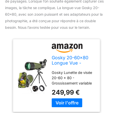
de paysages. Lorsque l’on souhaite également capturer ces
images, la tâche se complique. La longue-vue Gosky 20-
60×80, avec son zoom puissant et ses adaptateurs pour la
photographie, a été conçue pour répondre à ce double
besoin. Nous l’avons testée pour vous sur le terrain.
Gosky 20-60x80
Longue Vue -
Lunette
Gosky Lunette de visée
d'observation pour
20-60 x 80 -
tir à la Cible Chasse
Grossissement variable
Observation
20x à 60x et système de
d'oiseaux Paysage
249,99 €
mise au point dynamique
Animalier (avec
de l'objectif apporte une
Support de
meilleure optique, des
téléphone +
images plus stables et
Support SLR