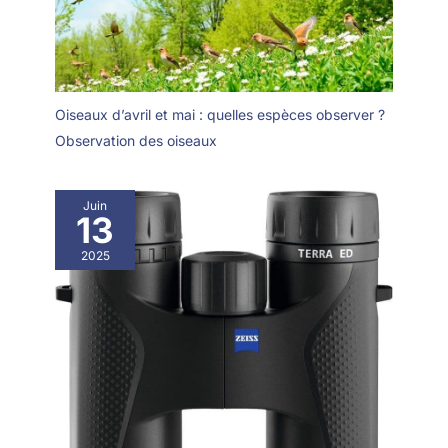
la durée de vie d'une longue-
entretenir
vue pour le tir sur cible et
réduire le risque de dommages;
de réparation ou de
remplacement Durabilité
accrue: l'enveloppe en
caoutchouc amortit efficacement
les impacts externes sur le
Oiseaux d’avril et mai : quelles espèces observer ?
corps de la longue-vue; en
Observation des oiseaux
protégeant ses lentilles et
structures internes et en
réduisant le risque
d'endommagement du corps
Réduction de la charge de
Juin
13
travail: grâce aux longue-vue
avec trépied équipées d'une
fixation pour smartphone, les
2025
archers peuvent enregistrer
leurs tirs avec un simple
smartphone; ce qui réduit
considérablement leur charge
de travail