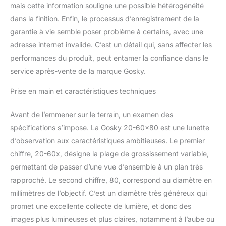
mais cette information souligne une possible hétérogénéité
tous les environnements.
La purge de gaz d'azote
dans la finition. Enfin, le processus d’enregistrement de la
offre une performance
garantie à vie semble poser problème à certains, avec une
étanche supplémentaire
adresse internet invalide. C’est un détail qui, sans affecter les
Gamme complète
performances du produit, peut entamer la confiance dans le
d'accessoires: un
adaptateur de digiscopie
service après-vente de la marque Gosky.
pour smartphone,
Prise en main et caractéristiques techniques
anneau en T et support
M42 T avec appareil
photo Nikon inclus vous
Avant de l’emmener sur le terrain, un examen des
permettent de prendre
spécifications s’impose. La Gosky 20-60×80 est une lunette
des photos et des vidéos
d’observation aux caractéristiques ambitieuses. Le premier
par smartphone ou
chiffre, 20-60x, désigne la plage de grossissement variable,
appareil photo. Un
trépied vous offre une
permettant de passer d’une vue d’ensemble à un plan très
observation plus stable
rapproché. Le second chiffre, 80, correspond au diamètre en
sous tous les angles. Un
millimètres de l’objectif. C’est un diamètre très généreux qui
étui de transport, des
promet une excellente collecte de lumière, et donc des
protections oculaires et
des lentilles, un chiffon
images plus lumineuses et plus claires, notamment à l’aube ou