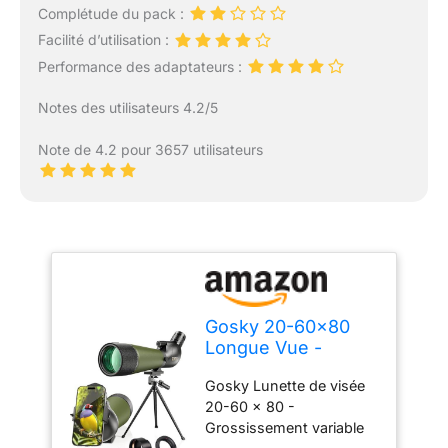
Complétude du pack :
Facilité d’utilisation :
Performance des adaptateurs :
Notes des utilisateurs 4.2/5
Note de 4.2 pour 3657 utilisateurs
Gosky 20-60x80
Longue Vue -
Lunette
Gosky Lunette de visée
d'observation pour
20-60 x 80 -
tir à la Cible Chasse
Grossissement variable
Observation