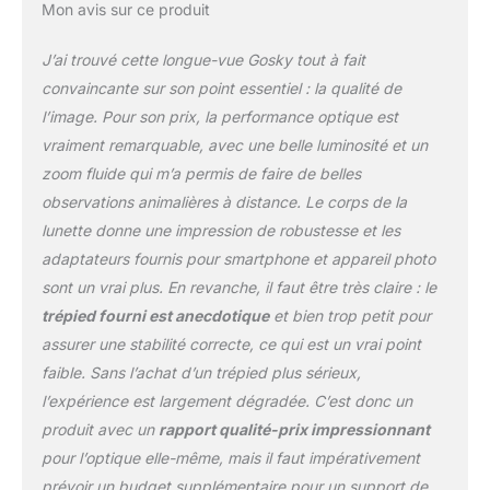
Mon avis sur ce produit
BAK4 Porro de qualité
augmente la
J’ai trouvé cette longue-vue Gosky tout à fait
transmission de la
lumière et rend votre vue
convaincante sur son point essentiel : la qualité de
plus lumineuse, plus
l’image. Pour son prix, la performance optique est
claire et offre des images
vraiment remarquable, avec une belle luminosité et un
nettes Cadre en
zoom fluide qui m’a permis de faire de belles
magnalium durable et
armure en caoutchouc :
observations animalières à distance. Le corps de la
sa protection ajustée le
lunette donne une impression de robustesse et les
rend utilisable pour
adaptateurs fournis pour smartphone et appareil photo
résister aux conditions
sont un vrai plus. En revanche, il faut être très claire : le
météorologiques les plus
difficiles. L'armure en
trépied fourni est anecdotique
et bien trop petit pour
caoutchouc absorbant
assurer une stabilité correcte, ce qui est un vrai point
les chocs pour une
faible. Sans l’achat d’un trépied plus sérieux,
protection maximale. Et
l’expérience est largement dégradée. C’est donc un
le bouclier oculaire peut
être étiré pour protéger
produit avec un
rapport qualité-prix impressionnant
l'oculaire Design étanche
pour l’optique elle-même, mais il faut impérativement
: les joints toriques
prévoir un budget supplémentaire pour un support de