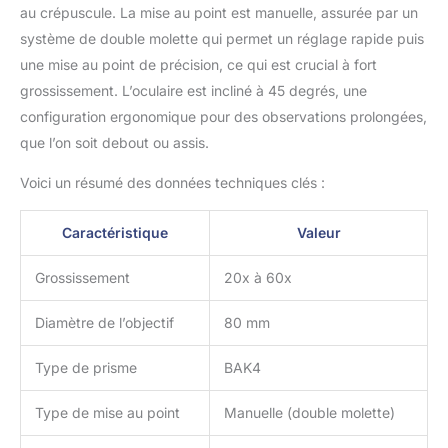
de nettoyage vous rend
au crépuscule. La mise au point est manuelle, assurée par un
plus pratique à
système de double molette qui permet un réglage rapide puis
transporter et à
une mise au point de précision, ce qui est crucial à fort
entretenir
grossissement. L’oculaire est incliné à 45 degrés, une
configuration ergonomique pour des observations prolongées,
que l’on soit debout ou assis.
Voici un résumé des données techniques clés :
Caractéristique
Valeur
Grossissement
20x à 60x
Diamètre de l’objectif
80 mm
Type de prisme
BAK4
Type de mise au point
Manuelle (double molette)