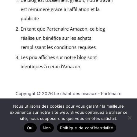
Copyright © 2026 Le chant des oiseaux - Partenaire
Amazon
Nous utilisons des cookies pour vous garantir la meilleure
A propos
expérience sur notre site web. Si vous continuez à utiliser ce
site, nous supposerons que vous en êtes satisfait.
Contact
Oui
Non
Politique de confidentialité
Plan du site
Mentions légales