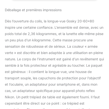
une puissance de mise
Compatible avec
au point plus facile. C'est
Nikon)
Déballage et premières impressions
le meilleur choix pour le
tir à l'arc, la chasse,
Dès l’ouverture du colis, la longue-vue Gosky 20-60×80
l'observation des
oiseaux, l'observation de
inspire une certaine confiance. L’ensemble est dense, avec un
la faune, la randonnée, le
poids total de 2,36 kilogrammes, et la lunette elle-même pèse
camping, le paysage, les
un peu plus d’un kilogramme. Cette masse procure une
sports de plein air,
sensation de robustesse et de sérieux. La couleur « armée
l'observation
verte » est discrète et bien adaptée à une utilisation en pleine
astronomique, etc La
lentille d'objectif
nature. Le corps de l’instrument est gainé d’un revêtement qui
entièrement multicouche
semble à la fois protecteur et agréable au toucher. Le paquet
de 80 mm à film vert
est généreux : il contient la longue-vue, une housse de
offre un champ de vision
transport souple, les capuchons de protection pour l’objectif
de 25,3 à 14,6 m.
L'optique du prisme
et l’oculaire, un adaptateur pour smartphone et, dans mon
BAK4 Porro de qualité
cas, un adaptateur spécifique pour appareil photo reflex
augmente la
Nikon. Un petit trépied de table est également fourni. Il faut
transmission de la
cependant être direct sur ce point : ce trépied est
lumière et rend votre vue