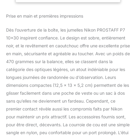
excellente définition
même par faible
Prise en main et premières impressions
luminosité. disponibles
dans les tailles 8x42,
Dès l’ouverture de la boîte, les jumelles Nikon PROSTAFF P7
10x42, 8x30 et 10x30. la
10×30 inspirent confiance. Le design est sobre, entièrement
conception étanche
(jusqu’à 1 m pendant 10
noir, et le revêtement en caoutchouc offre une excellente prise
minutes maximum) et
en main, sécurisante et agréable au toucher. Avec un poids de
anti-buée vous permet
470 grammes sur la balance, elles se classent dans la
de poursuivre vos
catégorie des optiques légères, un atout indéniable pour les
observations en toute
clarté quelles que soient
longues journées de randonnée ou d’observation. Leurs
les conditions
dimensions compactes (12,5 x 13 x 5,2 cm) permettent de les
météorologiques. Le
glisser facilement dans une poche de veste ou un sac à dos
gainage caoutchouté
sans qu’elles ne deviennent un fardeau. Cependant, ce
protège les jumelles des
coups et chocs tous les
premier contact révèle aussi les compromis faits par Nikon
modèles sont équipés
pour maintenir un prix attractif. Les accessoires fournis sont,
d’un grand dégagement
pour être direct, décevants. La courroie de cou est une simple
oculaire (15 mm au
sangle en nylon, peu confortable pour un port prolongé. L’étui
minimum), ce qui en fait