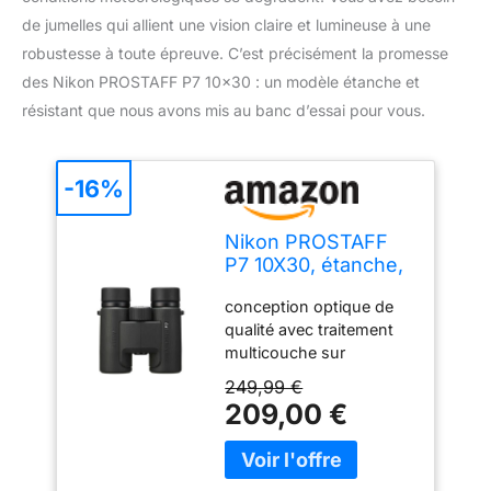
de jumelles qui allient une vision claire et lumineuse à une
robustesse à toute épreuve. C’est précisément la promesse
des Nikon PROSTAFF P7 10×30 : un modèle étanche et
résistant que nous avons mis au banc d’essai pour vous.
-16%
Nikon PROSTAFF
P7 10X30, étanche,
Traitement
conception optique de
Multicouches,
qualité avec traitement
résistante
multicouche sur
l’ensemble des lentilles et
249,99 €
prismes pour offrir des
209,00 €
images plus lumineuses.
Traitement de correction
de phase des prismes en
toit garantissant une