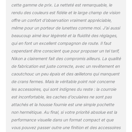
les porteurs de lunettes.
cette gamme de prix. La netteté est remarquable, le
Les œilletons en
rendu des couleurs est fidèle et le large champ de vision
caoutchouc à crans
facilitent le
offre un confort d’observation vraiment appréciable,
positionnement correct
même pour un porteur de lunettes comme moi. J’ai aussi
des yeux si vous ne
beaucoup aimé leur légèreté et la fluidité des réglages,
portez pas de lunettes.
qui en font un excellent compagnon de route. Il faut
Spécifique P7: appliqué à
l’objectif et aux oculaires,
cependant être conscient que pour proposer un tel tarif,
le traitement hydrofuge
Nikon a clairement fait des compromis ailleurs. La qualité
et oléophobe permet
de fabrication est juste correcte, avec un revêtement en
d’éliminer facilement
caoutchouc un peu épais et des œilletons qui manquent
l’humidité, les traces de
de crans fermes. Mais le véritable point noir concerne
doigt et les salissures
les accessoires, qui sont indignes du reste : la courroie
est inconfortable, les caches d’oculaires ne sont pas
attachés et la housse fournie est une simple pochette
non hermétique. Au final, si votre priorité absolue est la
performance visuelle dans un format compact et que
vous pouvez passer outre une finition et des accessoires