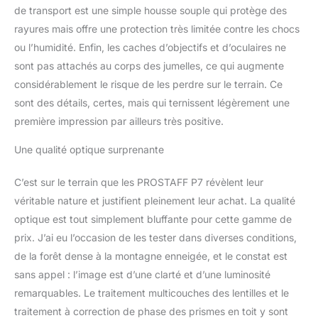
les jumelles idéales pour
de transport est une simple housse souple qui protège des
les porteurs de lunettes.
rayures mais offre une protection très limitée contre les chocs
Les œilletons en
ou l’humidité. Enfin, les caches d’objectifs et d’oculaires ne
caoutchouc à crans
sont pas attachés au corps des jumelles, ce qui augmente
facilitent le
positionnement correct
considérablement le risque de les perdre sur le terrain. Ce
des yeux si vous ne
sont des détails, certes, mais qui ternissent légèrement une
portez pas de lunettes.
première impression par ailleurs très positive.
Spécifique P7: appliqué à
l’objectif et aux oculaires,
Une qualité optique surprenante
le traitement hydrofuge
et oléophobe permet
C’est sur le terrain que les PROSTAFF P7 révèlent leur
d’éliminer facilement
véritable nature et justifient pleinement leur achat. La qualité
l’humidité, les traces de
doigt et les salissures
optique est tout simplement bluffante pour cette gamme de
prix. J’ai eu l’occasion de les tester dans diverses conditions,
de la forêt dense à la montagne enneigée, et le constat est
sans appel : l’image est d’une clarté et d’une luminosité
remarquables. Le traitement multicouches des lentilles et le
traitement à correction de phase des prismes en toit y sont