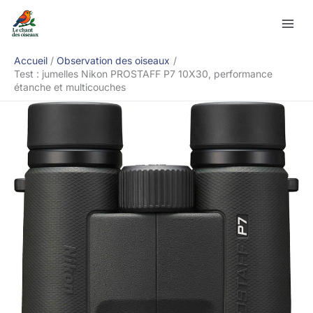
Aller
Rechercher
au
contenu
Accueil
Observation des oiseaux
Test : jumelles Nikon PROSTAFF P7 10X30, performance
étanche et multicouches