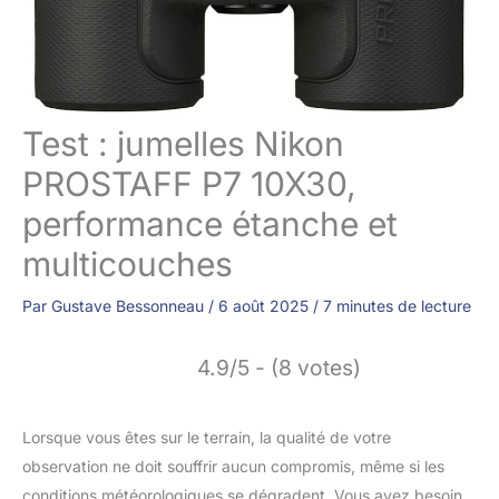
Test : jumelles Nikon
PROSTAFF P7 10X30,
performance étanche et
multicouches
Par
Gustave Bessonneau
/
6 août 2025
/
7 minutes de lecture
4.9/5 - (8 votes)
Lorsque vous êtes sur le terrain, la qualité de votre
observation ne doit souffrir aucun compromis, même si les
conditions météorologiques se dégradent. Vous avez besoin