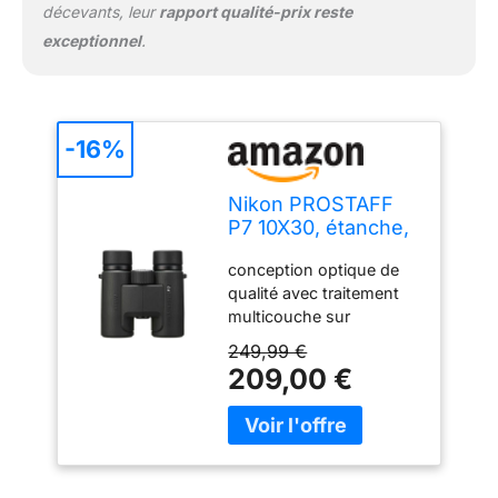
décevants, leur
rapport qualité-prix reste
exceptionnel
.
-16%
Nikon PROSTAFF
P7 10X30, étanche,
Traitement
conception optique de
Multicouches,
qualité avec traitement
résistante
multicouche sur
l’ensemble des lentilles et
249,99 €
prismes pour offrir des
209,00 €
images plus lumineuses.
Traitement de correction
de phase des prismes en
toit garantissant une
excellente définition