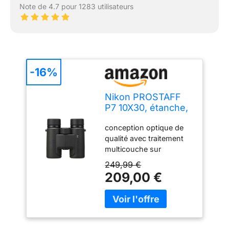
Note de 4.7 pour 1283 utilisateurs
-16%
Nikon PROSTAFF
P7 10X30, étanche,
Traitement
conception optique de
Multicouches,
qualité avec traitement
résistante
multicouche sur
l’ensemble des lentilles et
249,99 €
prismes pour offrir des
209,00 €
images plus lumineuses.
Traitement de correction
de phase des prismes en
toit garantissant une
excellente définition