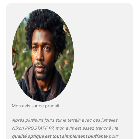
même par faible
luminosité. disponibles
dans les tailles 8x42,
10x42, 8x30 et 10x30. la
conception étanche
(jusqu’à 1 m pendant 10
minutes maximum) et
anti-buée vous permet
de poursuivre vos
observations en toute
clarté quelles que soient
les conditions
météorologiques. Le
gainage caoutchouté
protège les jumelles des
coups et chocs tous les
Mon avis sur ce produit
modèles sont équipés
d’un grand dégagement
Après plusieurs jours sur le terrain avec ces jumelles
oculaire (15 mm au
minimum), ce qui en fait
Nikon PROSTAFF P7, mon avis est assez tranché : la
les jumelles idéales pour
qualité optique est tout simplement bluffante
pour