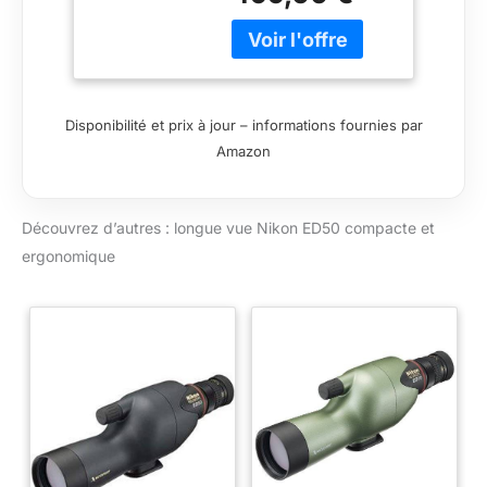
visée Droite
Ergonomique,
Ultra Compact et
pouvant s'utiliser
sans trépied
Disponibilité et prix à jour – informations fournies par
(Oculaire Non
Incluse)
Amazon
Découvrez d’autres : longue vue Nikon ED50 compacte et
ergonomique