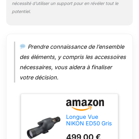
nécessité d’utiliser un support pour en révéler tout le
potentiel.
Prendre connaissance de l’ensemble
des éléments, y compris les accessoires
nécessaires, vous aidera à finaliser
votre décision.
Longue Vue
NIKON ED50 Gris
Charbon
499,00 €
diamètre 50mm