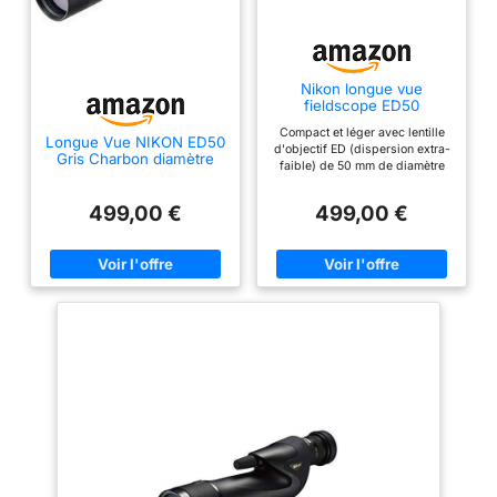
Nikon longue vue
fieldscope ED50
Compact et léger avec lentille
Longue Vue NIKON ED50
d'objectif ED (dispersion extra-
Gris Charbon diamètre
faible) de 50 mm de diamètre
50mm visée Droite
pour minimiser l'aberration
Ergonomique, Ultra
chromatique Lentilles
Compact et pouvant
499,00 €
499,00 €
entièrement revês multicouches
s'utiliser sans trépied
pour une luminosité optimale
(Oculaire Non Incluse)
Étanche (jusqu'à 1 m pendant 5
minutes) et sans buée avec du
gaz azoté Compatible avec six
oaires MC et trois oaires Wide
DS Le filtre de 55 mm peut être
fixé à l'objectif