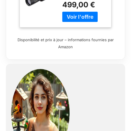
499,00 €
diamètre 50mm
visée Droite
Ergonomique,
Ultra Compact et
pouvant s'utiliser
sans trépied
Disponibilité et prix à jour – informations fournies par
(Oculaire Non
Incluse)
Amazon