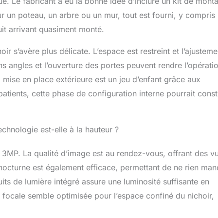
ue. Le fabricant a eu la bonne idée d’inclure un kit de mont
le cloud et accédez à ces vidéos pendant trois jours. Une
ur un poteau, un arbre ou un mur, tout est fourni, y compris
ée de 32 Go est incluse pour un stockage vidéo pratique
uit arrivant quasiment monté.
rience de nidification intelligente n'importe où, n'importe
z la merveille du nidification des petits oiseaux avec le petit
ent Birdkiss avec caméra. Observez les petits oiseaux et les
oir s’avère plus délicate. L’espace est restreint et l’ajusteme
des œufs, éclore et grandir de près. Cadeau idéal pour les
 angles et l’ouverture des portes peuvent rendre l’opérati
ux et le plaisir éducatif pour les enfants. Capturez à partir
a mise en place extérieure est un jeu d’enfant grâce aux
optimaux pour les meilleurs clichés. Améliorez l'expérience
es oiseaux et rendez notre produit exceptionnel. 【Meilleures
 patients, cette phase de configuration interne pourrait const
au】Notre petit nichoir intelligent avec appareil photo est
tion pour les jardins, les cours et les pelouses. Nous
tainement aux clients une garantie et d'excellents services.
chnologie est-elle à la hauteur ?
iculeusement conçu chaque détail, en commençant par
i sert également de superbe boîte cadeau. Chaque aspect est
considéré comme rehaussant l'esthétique générale,
MP. La qualité d’image est au rendez-vous, offrant des v
 destinataires se sentent à la fois ravis et appréciés. Parfait
on nocturne est également efficace, permettant de ne rien ma
, les amoureux des oiseaux, les colibris ou toute personne
uits de lumière intégré assure une luminosité suffisante en
synergie de la technologie et de l'éco-conscience.
 focale semble optimisée pour l’espace confiné du nichoir,