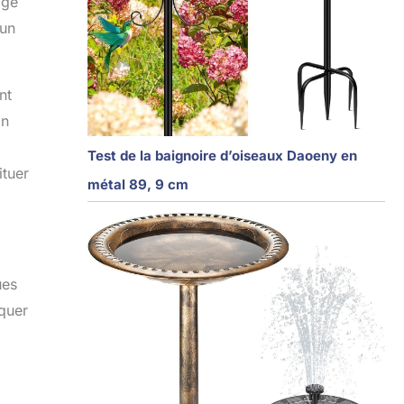
age
 un
nt
on
Test de la baignoire d’oiseaux Daoeny en
ituer
métal 89, 9 cm
ues
nquer