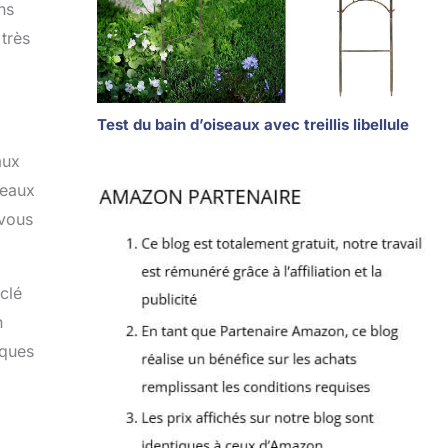
ns
 très
Test du bain d’oiseaux avec treillis libellule
aux
seaux
 vous
clé
n
lques