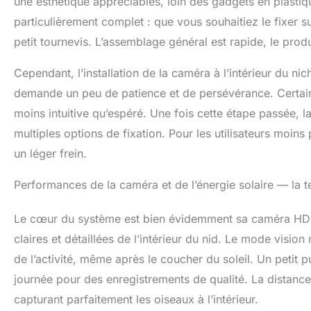
une esthétique appréciables, loin des gadgets en plastiq
d'oiseaux dans 
particulièrement complet : que vous souhaitiez le fixer s
carte SD intégr
petit tournevis. L’assemblage général est rapide, le prod
localement. Expé
quand : découvre
nichoir intellig
Cependant, l’installation de la caméra à l’intérieur du nich
colibris pondre 
demande un peu de patience et de persévérance. Certains
amateurs d'oisea
moins intuitive qu’espéré. Une fois cette étape passée, l
de trois angles 
d'observation d
multiples options de fixation. Pour les utilisateurs moins
options de cade
un léger frein.
une belle décora
fournissons cer
Performances de la caméra et de l’énergie solaire — la te
Nous avons mét
l'emballage, qu
soigneusement 
Le cœur du système est bien évidemment sa caméra HD 3
assurant que les
claires et détaillées de l’intérieur du nid. Le mode visi
pour les mamans
de l’activité, même après le coucher du soleil. Un petit p
qui valorise la 
journée pour des enregistrements de qualité. La distance
capturant parfaitement les oiseaux à l’intérieur.