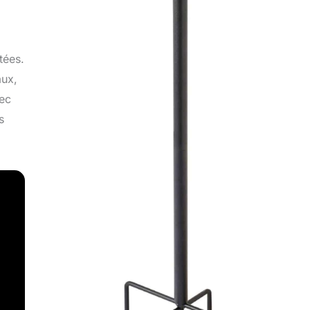
tées.
aux,
vec
s