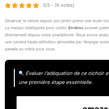
5/5 - (6 votes)
Observer la nature depuis son jardin prend une
toute no
La maison intelligente pour colibri
Birdkiss
promet justem
directement depuis votre smartphone. Nous avons analysé
une caméra haute définition alimentée par l’énergie sola
passée au crible pour vous.
Évaluer l’adéquation de ce nichoir a
une première étape essentielle.