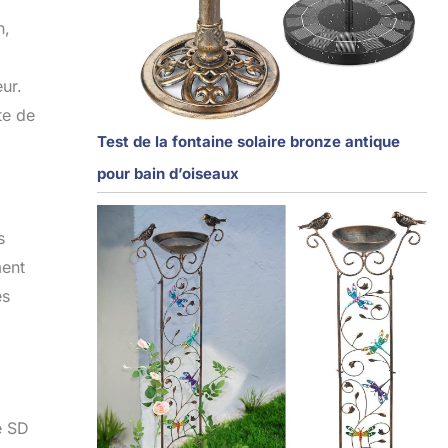
n,
ur.
te de
Test de la fontaine solaire bronze antique
pour bain d’oiseaux
s
ment
es
e SD