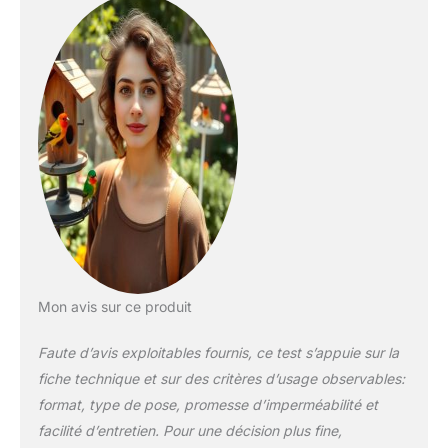
dans votre jardin ou
sur votre balcon
Petite maison,
utilisable comme
mangeoire, station
d'alimentation ou
distributeur
automatique pour les
oiseaux sauvages –
large avancée de toit
pour protéger la
nourriture du soleil et
de la pluie Qualité :
Station d'alimentation
pour oiseaux en pin
Mon avis sur ce produit
(bois massif et
naturel, provenance
Faute d’avis exploitables fournis, ce test s’appuie sur la
UE) de haute qualité,
fiche technique et sur des critères d’usage observables:
imperméabilisé,
format, type de pose, promesse d’imperméabilité et
lasuré vert et
transparent et
facilité d’entretien. Pour une décision plus fine,