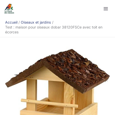
Aller
Rechercher
au
contenu
Accueil
Oiseaux et jardins
Test : maison pour oiseaux dobar 38120FSCe avec toit en
écorces