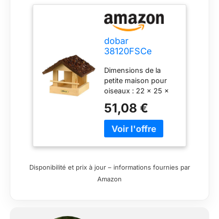
dobar
38120FSCe
Petite Maison
Dimensions de la
pour Oiseaux en
petite maison pour
Bois, Toit
oiseaux : 22 x 25 x
recouvert
28 cm (Lxlxh) – A
d'écorces, 20 x
51,08 €
poser, pour jardin,
22.5 x 18 cm
balcon, extérieur, toit
à écorces pointu, pin
naturel – maison pour
oiseaux mangeoire
Design : Forme
Disponibilité et prix à jour – informations fournies par
classique avec toit
Amazon
recouvert d'écorces –
une petite villa pour
oiseau pour une
ambiance conviviale