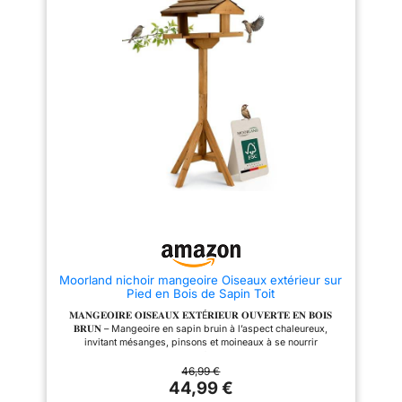
chaque nid, ce qui signifie qu'il
peindre est fabriqué en bois de
pin certifié FSC
est facile de l'accrocher partout
pin massif ; Afin d'améliorer sa
provenant de
où vous le souhaitez. Avec la
durabilité à l'extérieur, il est
corde de chanvre solide, vous
recommandé de l'enduire d'un
productions de
pouvez accrocher notre
vernis protecteur ou de la
qualité européennes
mangeoire à oiseaux en herbe
placer à l'ombre, à l'abri des
– Montrez l'exemple
sur des branches, des vignes
rayons directs du soleil et des
ou des clôtures pour offrir aux
intempéries. Éducatif et
en participant à la
oiseaux un endroit chaud
amusant : le kit de construction
préservation de notre
protégé contre les vents froids
de nichoir est le projet familial
et mordants, la pluie, la neige
parfait ; avec les peintures et
nature et de nos
ou les prédateurs en fuite.
les pinceaux fournis, les
forêts.
Nombreuses utilisations : la
enfants peuvent laisser libre
maison à oiseaux à suspendre
cours à leur imagination et
est adaptée à de nombreuses
construire leurs propres
espèces de petits oiseaux tels
mangeoires à oiseaux DIY et les
que Myna, fourrure de tigre,
personnaliser - L'artisanat
lézard, pivoine, cardinal,
favorise le développement de la
alouette, canari, etc. En même
patience, de la concentration et
temps, il est utilisé sur les
des compétences de résolution
Moorland nichoir mangeoire Oiseaux extérieur sur
balcons, les jardins, les cours
de problèmes. Les couleurs
Pied en Bois de Sapin Toit
et d'autres endroits Espace de
favorisent la créativité et
repos confortable et sûr : le nid
l'imagination Design adapté aux
𝐌𝐀𝐍𝐆𝐄𝐎𝐈𝐑𝐄 𝐎𝐈𝐒𝐄𝐀𝐔𝐗 𝐄𝐗𝐓É𝐑𝐈𝐄𝐔𝐑 𝐎𝐔𝐕𝐄𝐑𝐓𝐄 𝐄𝐍 𝐁𝐎𝐈𝐒
d'oiseau tissé à la main est
oiseaux : mangeoire à l'avant du
𝐁𝐑𝐔𝐍 – Mangeoire en sapin bruin à l’aspect chaleureux,
tissé à la main à partir d'herbe
nichoir pour une alimentation
invitant mésanges, pinsons et moineaux à se nourrir
de roseau, qui est ferme et pas
facile ; le diamètre de l'entrée
paisiblement. Fonctionne parfaitement comme mangeoire
facile à détacher, ce qui le rend
est de 6,5 cm, avec un piquet
oiseaux, cabane oiseaux en bois ou maison oiseaux extérieur
46,99 €
plus stable. Vous pouvez
pratique pour perchoir à l'entrée
pour observer oiseaux et animaux sauvages dans leur
44,99 €
accrocher n'importe quel
Cadeau amusant pour les
environnement. 𝐓𝐎𝐈𝐓 𝐃𝐄 𝐁𝐎𝐈𝐒 𝐅𝐎𝐍𝐂É 𝐑𝐄𝐒𝐈𝐒𝐓𝐀𝐍𝐓 𝐀𝐔𝐗
nombre de nids tissés à la main
enfants : les enfants