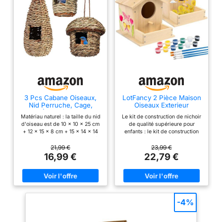
distributeur
automatique pour les
oiseaux sauvages –
large avancée de toit
pour protéger la
nourriture du soleil et
de la pluie Qualité :
Station d'alimentation
pour oiseaux en pin
(bois massif et
3 Pcs Cabane Oiseaux,
LotFancy 2 Pièce Maison
Nid Perruche, Cage,
Oiseaux Exterieur
naturel, provenance
Tissé À La Main, Colibri,
UE) de haute qualité,
Matériau naturel : la taille du nid
Le kit de construction de nichoir
Nichoir Exterieur,
d'oiseau est de 10 x 10 x 25 cm
de qualité supérieure pour
imperméabilisé,
Mesange
+ 12 x 15 x 8 cm + 15 x 14 x 14
enfants : le kit de construction
lasuré vert et
cm. Notre nichoir est fabriqué
de nichoir contient 10 pièces en
en paille naturelle, qui présente
bois avec trous pré-percés, 1
transparent et
21,99 €
23,99 €
les propriétés de résistance à la
perchet, 1 corde de suspension,
16,99 €
22,79 €
résistant aux
sécheresse et à la moisissure.
28 vis, 6 couleurs, 2 pinceaux, 1
intempéries – pour
Le nichoir pour oiseaux est
manuel d'instructions facile à
respectueux de
comprendre (Français non
une longue durée de
l'environnement, durable,
garanti). 1 x manuel d'utilisation
vie et de satisfaction
solide, respirant et pas facile à
(français non garanti). Pour le
déformer. Maison à oiseaux
montage, un tournevis
dans votre jardin
-4%
suspendue avec corde : nichoir
cruciforme est nécessaire (non
Mangeoire pour
pour oiseaux pour l'extérieur, il
inclus) Matériaux naturels (non
oiseaux sauvages en
y a une corde au-dessus de
toxiques et sûrs) : le nichoir à