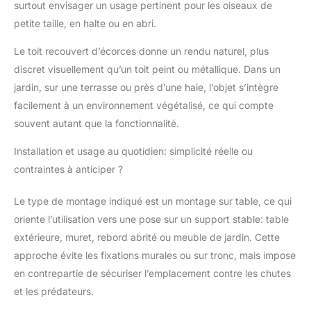
surtout envisager un usage pertinent pour les oiseaux de
oiseaux sauvages –
petite taille, en halte ou en abri.
large avancée de toit
pour protéger la
Le toit recouvert d’écorces donne un rendu naturel, plus
nourriture du soleil et
discret visuellement qu’un toit peint ou métallique. Dans un
de la pluie Qualité :
Station d'alimentation
jardin, sur une terrasse ou près d’une haie, l’objet s’intègre
pour oiseaux en pin
facilement à un environnement végétalisé, ce qui compte
(bois massif et naturel,
souvent autant que la fonctionnalité.
provenance UE) de
haute qualité,
Installation et usage au quotidien: simplicité réelle ou
imperméabilisé, lasuré
contraintes à anticiper ?
vert et transparent et
résistant aux
Le type de montage indiqué est un montage sur table, ce qui
intempéries – pour une
longue durée de vie et
oriente l’utilisation vers une pose sur un support stable: table
de satisfaction dans
extérieure, muret, rebord abrité ou meuble de jardin. Cette
votre jardin Mangeoire
approche évite les fixations murales ou sur tronc, mais impose
pour oiseaux sauvages
en contrepartie de sécuriser l’emplacement contre les chutes
en pin certifié FSC
provenant de
et les prédateurs.
productions de qualité