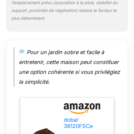
résistant aux
l’emplacement prévu (exposition à la pluie, stabilité du
intempéries – pour
support, proximité de végétation) restera le facteur le
une longue durée de
plus déterminant.
vie et de satisfaction
dans votre jardin
Mangeoire pour
oiseaux sauvages en
pin certifié FSC
provenant de
Pour un jardin sobre et facile à
productions de
entretenir, cette maison peut constituer
qualité européennes
– Montrez l'exemple
une option cohérente si vous privilégiez
en participant à la
la simplicité.
préservation de notre
nature et de nos
forêts.
dobar
38120FSCe
Petite Maison