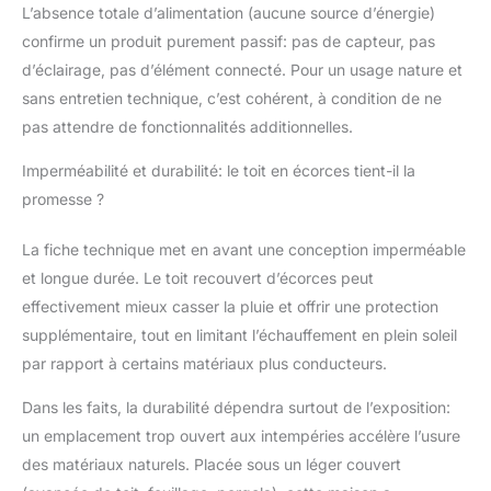
européennes –
L’absence totale d’alimentation (aucune source d’énergie)
Montrez l'exemple en
confirme un produit purement passif: pas de capteur, pas
participant à la
d’éclairage, pas d’élément connecté. Pour un usage nature et
préservation de notre
sans entretien technique, c’est cohérent, à condition de ne
nature et de nos forêts.
pas attendre de fonctionnalités additionnelles.
Imperméabilité et durabilité: le toit en écorces tient-il la
promesse ?
La fiche technique met en avant une conception imperméable
et longue durée. Le toit recouvert d’écorces peut
effectivement mieux casser la pluie et offrir une protection
supplémentaire, tout en limitant l’échauffement en plein soleil
par rapport à certains matériaux plus conducteurs.
Dans les faits, la durabilité dépendra surtout de l’exposition:
un emplacement trop ouvert aux intempéries accélère l’usure
des matériaux naturels. Placée sous un léger couvert