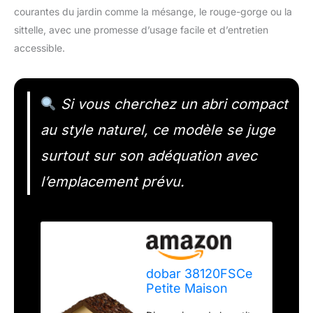
courantes du jardin comme la mésange, le rouge-gorge ou la
sittelle, avec une promesse d’usage facile et d’entretien
accessible.
Si vous cherchez un abri compact
au style naturel, ce modèle se juge
surtout sur son adéquation avec
l’emplacement prévu.
dobar 38120FSCe
Petite Maison
pour Oiseaux en