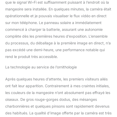
que le signal Wi-Fi est suffisamment puissant à l’endroit où la
nourriture pour les
mangeoire sera installée. En quelques minutes, la caméra était
oiseaux, peut être
opérationnelle et je pouvais visualiser le flux vidéo en direct
remplie de la nourriture
préférée des oiseaux,
sur mon téléphone. Le panneau solaire a immédiatement
pas besoin de
commencé à charger la batterie, assurant une autonomie
reconstituer
complète dès les premières heures d’exposition. L’ensemble
fréquemment la
du processus, du déballage à la première image en direct, n’a
nourriture pour attirer les
oiseaux sauvages.
pas excédé une demi-heure, une performance notable qui
Équipé de trous de
rend le produit très accessible.
drainage et d'un design
en faux grain de bois
La technologie au service de l’ornithologie
pour créer une maison
fiable et sûre pour les
Après quelques heures d’attente, les premiers visiteurs ailés
oiseaux. 【Cadeau
ont fait leur apparition. Contrairement à mes craintes initiales,
parfait pour l'observation
les couleurs de la mangeoire n’ont absolument pas effrayé les
des oiseaux】 : la caméra
d'observation des
oiseaux. De gros rouge-gorges dodus, des mésanges
oiseaux à capture
charbonnières et quelques pinsons sont rapidement devenus
automatique pour
des habitués. La qualité d’image offerte par la caméra est très
l'extérieur est un cadeau