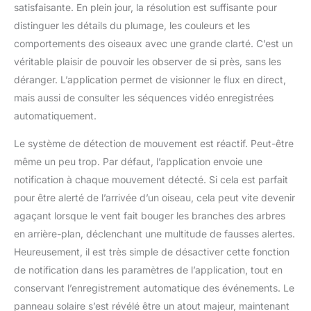
satisfaisante. En plein jour, la résolution est suffisante pour
incroyable pour la famille,
les enfants, les
distinguer les détails du plumage, les couleurs et les
personnes âgées et les
comportements des oiseaux avec une grande clarté. C’est un
amateurs d'observation
véritable plaisir de pouvoir les observer de si près, sans les
des oiseaux. Offrez à
déranger. L’application permet de visionner le flux en direct,
votre famille un moyen
d'observer les oiseaux
mais aussi de consulter les séquences vidéo enregistrées
de près sans les
automatiquement.
déranger en les installant
et en les installant
Le système de détection de mouvement est réactif. Peut-être
simplement, en vous
même un peu trop. Par défaut, l’application envoie une
rapprochant et en
notification à chaque mouvement détecté. Si cela est parfait
partageant du temps
pour être alerté de l’arrivée d’un oiseau, cela peut vite devenir
avec votre famille.
agaçant lorsque le vent fait bouger les branches des arbres
en arrière-plan, déclenchant une multitude de fausses alertes.
Heureusement, il est très simple de désactiver cette fonction
de notification dans les paramètres de l’application, tout en
conservant l’enregistrement automatique des événements. Le
panneau solaire s’est révélé être un atout majeur, maintenant