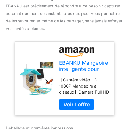
EBANKU est précisément de répondre à ce besoin : capturer
automatiquement ces instants précieux pour vous permettre
de les savourer, et même de les partager, sans jamais effrayer
vos invités à plumes.
EBANKU Mangeoire
intelligente pour
oiseaux avec
【Caméra vidéo HD
caméra –
1080P Mangeoire à
Fonctionne à
oiseaux】Caméra Full HD
l'énergie solaire,
1080P pour capturer
capture
clairement les oiseaux en
automatique des
visite, avec fonction
vidéos d'oiseaux et
vision nocturne, vous
des mouvements
pouvez regarder les
pour les amoureux
Déballage et premières impressions
oiseaux en ligne avec