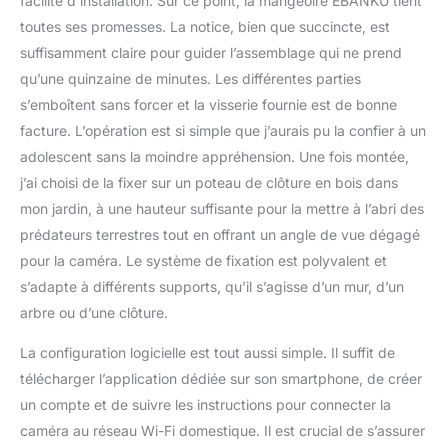
facilité d’installation. Sur ce point, la mangeoire EBANKU tient
5 200 mAh avec un kit
de mangeoire à oiseaux
toutes ses promesses. La notice, bien que succincte, est
intelligent avec panneau
suffisamment claire pour guider l’assemblage qui ne prend
solaire fournit une
qu’une quinzaine de minutes. Les différentes parties
alimentation continue à
s’emboîtent sans forcer et la visserie fournie est de bonne
la caméra, ce qui est plus
facture. L’opération est si simple que j’aurais pu la confier à un
économe en énergie,
plus respectueux de
adolescent sans la moindre appréhension. Une fois montée,
l'environnement et
j’ai choisi de la fixer sur un poteau de clôture en bois dans
économe en énergie,
mon jardin, à une hauteur suffisante pour la mettre à l’abri des
parfait pour une
prédateurs terrestres tout en offrant un angle de vue dégagé
utilisation en extérieur.
【Design respectueux
pour la caméra. Le système de fixation est polyvalent et
des oiseaux】 : le nichoir
s’adapte à différents supports, qu’il s’agisse d’un mur, d’un
avec caméra est fabriqué
arbre ou d’une clôture.
dans un matériau
robuste et étanche IP65
La configuration logicielle est tout aussi simple. Il suffit de
pour fournir un abri sûr
télécharger l’application dédiée sur son smartphone, de créer
aux oiseaux. La
conception de grande
un compte et de suivre les instructions pour connecter la
capacité peut stocker
caméra au réseau Wi-Fi domestique. Il est crucial de s’assurer
suffisamment de