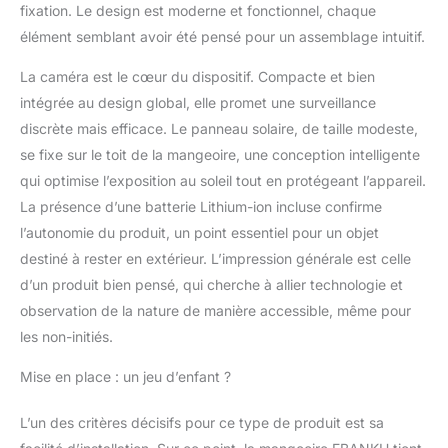
fixation. Le design est moderne et fonctionnel, chaque
charge le Wi-Fi 2,4 GHz
(NON COMPATIBLE avec
élément semblant avoir été pensé pour un assemblage intuitif.
la 5G), veuillez l'installer à
un endroit avec un bon
La caméra est le cœur du dispositif. Compacte et bien
signal Wi-Fi pour faciliter
intégrée au design global, elle promet une surveillance
l'équipement. Cette
discrète mais efficace. Le panneau solaire, de taille modeste,
caméra intelligente pour
se fixe sur le toit de la mangeoire, une conception intelligente
oiseaux stocke jusqu'à 3
jours de photos et de
qui optimise l’exposition au soleil tout en protégeant l’appareil.
vidéos gratuitement, et
La présence d’une batterie Lithium-ion incluse confirme
vous pouvez l'étendre
l’autonomie du produit, un point essentiel pour un objet
avec un abonnement ou
destiné à rester en extérieur. L’impression générale est celle
une carte SD afin que
d’un produit bien pensé, qui cherche à allier technologie et
vous puissiez choisir vos
photos ou vidéos
observation de la nature de manière accessible, même pour
préférées à partager avec
les non-initiés.
vos amis et votre famille
quand vous le souhaitez.
Mise en place : un jeu d’enfant ?
【Alimentation multiple】
Une batterie
L’un des critères décisifs pour ce type de produit est sa
rechargeable intégrée de