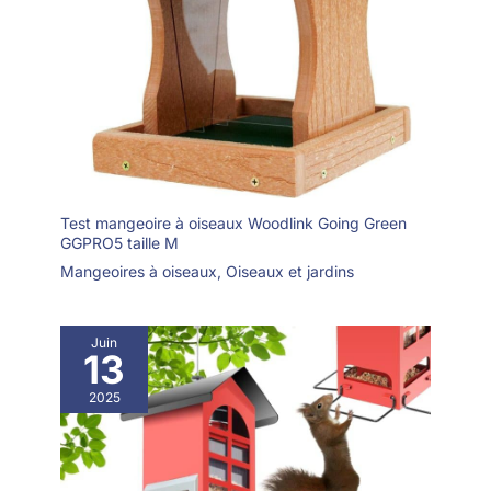
votre famille un moyen
d'observer les oiseaux
de près sans les
déranger en les installant
et en les installant
simplement, en vous
rapprochant et en
partageant du temps
avec votre famille.
Test mangeoire à oiseaux Woodlink Going Green
GGPRO5 taille M
Mangeoires à oiseaux
,
Oiseaux et jardins
Juin
13
2025