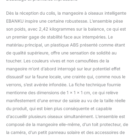
et les familles
votre famille à tout
moment du jour ou la
Dès la réception du colis, la mangeoire à oiseaux intelligente
nuit tout en écoutant
EBANKU inspire une certaine robustesse. L’ensemble pèse
leurs belles chansons.
son poids, avec 2,42 kilogrammes sur la balance, ce qui est
Microphone intégré pour
un premier gage de stabilité face aux intempéries. Le
repousser les non-
oiseaux lorsqu'ils
matériau principal, un plastique ABS présenté comme étant
viennent manger la
de qualité supérieure, offre une sensation de solidité au
nourriture. Il peut
toucher. Les couleurs vives et non camouflées de la
automatiquement
mangeoire m’ont d’abord interrogé sur leur potentiel effet
capturer identifier les
oiseaux en visite et
dissuasif sur la faune locale, une crainte qui, comme nous le
enregistrer des images
verrons, s’est avérée infondée. La fiche technique fournie
claires en temps réel,
mentionne des dimensions de 1 x 1 x 1 cm, ce qui relève
vous avertissant l'arrivée
manifestement d’une erreur de saisie au vu de la taille réelle
des oiseaux via notre
du produit, qui est bien plus conséquente et capable
application. 【Wi-Fi 2,4
GHz et application
d’accueillir plusieurs oiseaux simultanément. L’ensemble est
intelligente】 : le kit de
composé de la mangeoire elle-même, d’un toit protecteur, de
mangeoires intelligentes
la caméra, d’un petit panneau solaire et des accessoires de
pour oiseaux prend en