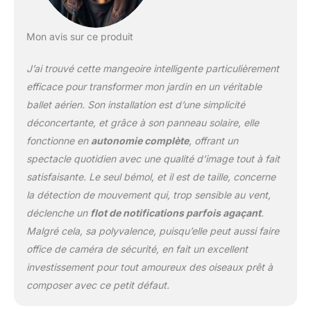
enregistrer des images
claires en temps réel,
vous avertissant l'arrivée
Mon avis sur ce produit
des oiseaux via notre
application. 【Wi-Fi 2,4
J’ai trouvé cette mangeoire intelligente particulièrement
GHz et application
efficace pour transformer mon jardin en un véritable
intelligente】 : le kit de
ballet aérien. Son installation est d’une simplicité
mangeoires intelligentes
déconcertante, et grâce à son panneau solaire, elle
pour oiseaux prend en
charge le Wi-Fi 2,4 GHz
fonctionne en
autonomie complète
, offrant un
(NON COMPATIBLE avec
spectacle quotidien avec une qualité d’image tout à fait
la 5G), veuillez l'installer à
satisfaisante. Le seul bémol, et il est de taille, concerne
un endroit avec un bon
la détection de mouvement qui, trop sensible au vent,
signal Wi-Fi pour faciliter
l'équipement. Cette
déclenche un
flot de notifications parfois agaçant
.
caméra intelligente pour
Malgré cela, sa polyvalence, puisqu’elle peut aussi faire
oiseaux stocke jusqu'à 3
office de caméra de sécurité, en fait un excellent
jours de photos et de
investissement pour tout amoureux des oiseaux prêt à
vidéos gratuitement, et
vous pouvez l'étendre
composer avec ce petit défaut.
avec un abonnement ou