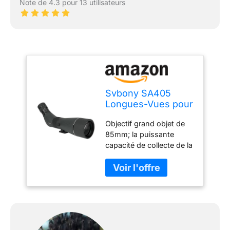
Note de 4.3 pour 13 utilisateurs
Svbony SA405
Longues-Vues pour
Observation des
Objectif grand objet de
Oiseaux, 20-
85mm; la puissante
60x85mm
capacité de collecte de la
Longues-Vues avec
lumière facilite
Oculaire
l'acquisition des détails
Remplaçable de
de la cible à moyenne et
1,25", FMC Etanche
longue distance; adapté
Bak4, Compatible
à l'observation des
avec SC001 Caméra
oiseaux des zones
WiFi pour
humides et de la brousse
Astronomie de