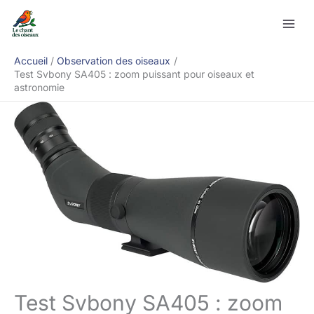
Aller
Rechercher
au
contenu
Accueil
Observation des oiseaux
Test Svbony SA405 : zoom puissant pour oiseaux et
astronomie
Test Svbony SA405 : zoom