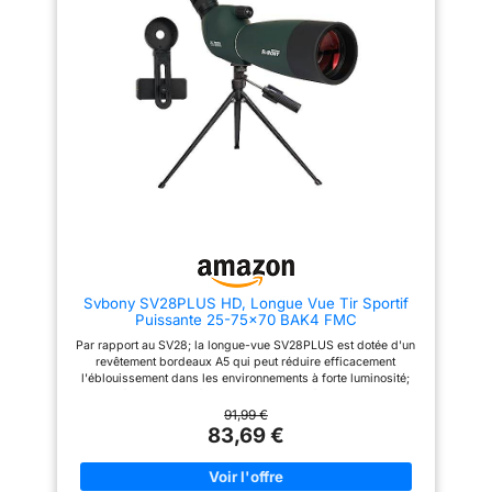
efficacement l'humidité
pour des images claires et
contrastées; même dans des
de s'infiltrer à l'intérieur;
conditions de faible luminosité;
améliorez votre
revêtement avancé pour une
expérience et prolongez
meilleure transmission de la
lumière Grand objectif de 70
efficacement la durée de
mm: capacité de collecte de
vie Grande bague de
lumière plus puissante; le tube
de 70 mm fournit suffisamment
mise au point; mise au
de lumière et un bon champ de
point plus fluide et plus
vision après le réglage de la
facile à régler; se
cible; un pare-soleil rétractable
est installé sur le tube principal
concentrer facilement
pour réduire l'éblouissement
même avec des gants
Longue vue avec trépied de
bureau; la longue vue sv28 est
lors de l'observation de
livrée avec un trépied de
la faune dans des
bureau pour une utilisation en
Svbony SV28PLUS HD, Longue Vue Tir Sportif
environnements froids
intérieur avec une stabilité de
Puissante 25-75x70 BAK4 FMC
base; si vous êtes un amateur
de plein air; il est recommandé
Par rapport au SV28; la longue-vue SV28PLUS est dotée d'un
d’utiliser un trépied Adaptateur
revêtement bordeaux A5 qui peut réduire efficacement
universel pour smartphone: la
l'éblouissement dans les environnements à forte luminosité;
longue vue puissante est livrée
améliorer la clarté de l'image et aider à optimiser la
avec un adaptateur pour
restauration des couleurs; le support de téléphone portable
91,99 €
téléphone mobile qui vous
amélioré peut viser la cible plus rapidement; l'oculaire
83,69 €
permet de prendre des photos
amovible permet aux utilisateurs de choisir différents
ou des vidéos et de les
grossissements ou types d'oculaires en fonction de besoins
partager avec des amis; prend
spécifiques Grossissement variable de 25x à 75x et système
en charge la largeur du