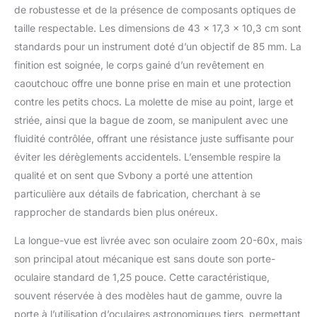
oiseaux; compatible avec
de robustesse et de la présence de composants optiques de
la caméra wifi SC001
taille respectable. Les dimensions de 43 x 17,3 x 10,3 cm sont
pour réaliser
l'enregistrement de
standards pour un instrument doté d’un objectif de 85 mm. La
vidéos et d'images et
finition est soignée, le corps gainé d’un revêtement en
faciliter le partage
caoutchouc offre une bonne prise en main et une protection
Conception optique haut
contre les petits chocs. La molette de mise au point, large et
de gamme; Revêtement
striée, ainsi que la bague de zoom, se manipulent avec une
de lentille FMC et
conception de prisme
fluidité contrôlée, offrant une résistance juste suffisante pour
BAK4; restaurer le
éviter les dérèglements accidentels. L’ensemble respire la
contour et les détails des
qualité et on sent que Svbony a porté une attention
plumes d'oiseaux les
particulière aux détails de fabrication, cherchant à se
plus réalistes pour vous
aider à identifier
rapprocher de standards bien plus onéreux.
efficacement les espèces
d'oiseaux IPX6 étanche
La longue-vue est livrée avec son oculaire zoom 20-60x, mais
et antibuée; lors de
son principal atout mécanique est sans doute son porte-
l'observation des
oculaire standard de 1,25 pouce. Cette caractéristique,
oiseaux dans les zones
souvent réservée à des modèles haut de gamme, ouvre la
humides; empêcher
efficacement l'humidité
porte à l’utilisation d’oculaires astronomiques tiers, permettant