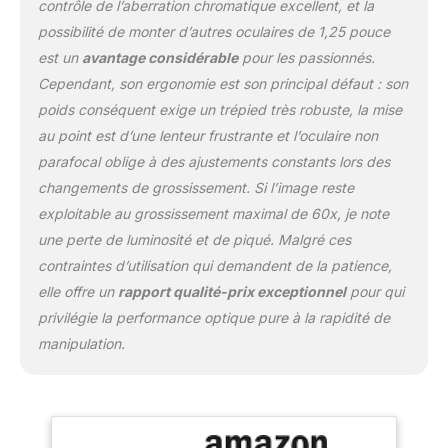
contrôle de l’aberration chromatique excellent, et la
efficacement les espèces
possibilité de monter d’autres oculaires de 1,25 pouce
d'oiseaux IPX6 étanche
est un
avantage considérable
pour les passionnés.
et antibuée; lors de
l'observation des
Cependant, son ergonomie est son principal défaut : son
oiseaux dans les zones
poids conséquent exige un trépied très robuste, la mise
humides; empêcher
au point est d’une lenteur frustrante et l’oculaire non
efficacement l'humidité
parafocal oblige à des ajustements constants lors des
de s'infiltrer à l'intérieur;
améliorez votre
changements de grossissement. Si l’image reste
expérience et prolongez
exploitable au grossissement maximal de 60x, je note
efficacement la durée de
une perte de luminosité et de piqué. Malgré ces
vie Grande bague de
contraintes d’utilisation qui demandent de la patience,
mise au point; mise au
point plus fluide et plus
elle offre un
rapport qualité-prix exceptionnel
pour qui
facile à régler; se
privilégie la performance optique pure à la rapidité de
concentrer facilement
manipulation.
même avec des gants
lors de l'observation de
la faune dans des
environnements froids