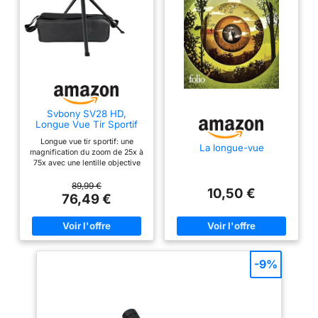
oiseaux; compatible avec
la caméra wifi SC001
pour réaliser
l'enregistrement de
vidéos et d'images et
faciliter le partage
Conception optique haut
de gamme; Revêtement
Svbony SV28 HD,
Longue Vue Tir Sportif
de lentille FMC et
Puissante 25-75x70
conception de prisme
Longue vue tir sportif: une
La longue-vue
magnification du zoom de 25x à
BAK4; restaurer le
75x avec une lentille objective
contour et les détails des
de 70mm vous rapproche de la
nature; un large champ de
89,99 €
plumes d'oiseaux les
10,50 €
vision à 20-13m/1000m;
76,49 €
plus réalistes pour vous
oculaire à inclinaison de 45°;
aider à identifier
soulagement des yeux 16-14
mm; exit pupil 3-1 mm; offre une
efficacement les espèces
vue confortable; idéal pour le tir
d'oiseaux IPX6 étanche
sur cible, la chasse; le tir à
l'arc; l'observation des oiseaux
et antibuée; lors de
-9%
sportifs; excellente lunette
l'observation des
d'observation pour les
oiseaux dans les zones
débutants et les novices Longue
vue hd; prisme bak4 porro et
humides; empêcher
film vert à couches multiples