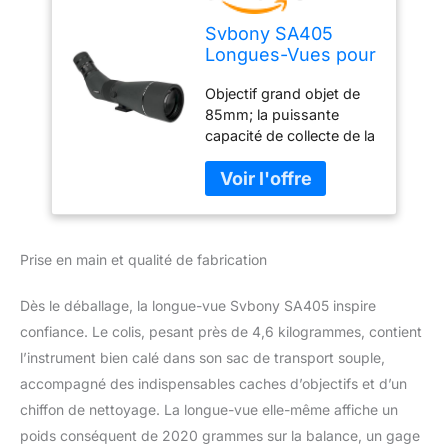
Svbony SA405
Longues-Vues pour
Observation des
Objectif grand objet de
Oiseaux, 20-
85mm; la puissante
60x85mm
capacité de collecte de la
Longues-Vues avec
lumière facilite
Oculaire
l'acquisition des détails
Remplaçable de
de la cible à moyenne et
1,25", FMC Etanche
longue distance; adapté
Bak4, Compatible
à l'observation des
avec SC001 Caméra
Prise en main et qualité de fabrication
oiseaux des zones
WiFi pour
humides et de la brousse
Astronomie de
Oculaire standard
Faune
Dès le déballage, la longue-vue Svbony SA405 inspire
d'interface de 1,25
confiance. Le colis, pesant près de 4,6 kilogrammes, contient
pouce; Fournir un
l’instrument bien calé dans son sac de transport souple,
grossissement de 20 à
accompagné des indispensables caches d’objectifs et d’un
60x pour répondre aux
besoins des différents
chiffon de nettoyage. La longue-vue elle-même affiche un
détails d'observation des
poids conséquent de 2020 grammes sur la balance, un gage