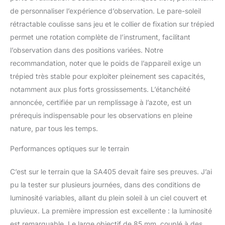
de s'infiltrer à l'intérieur;
de personnaliser l’expérience d’observation. Le pare-soleil
améliorez votre
rétractable coulisse sans jeu et le collier de fixation sur trépied
expérience et prolongez
permet une rotation complète de l’instrument, facilitant
efficacement la durée de
l’observation dans des positions variées. Notre
vie Grande bague de
mise au point; mise au
recommandation, noter que le poids de l’appareil exige un
point plus fluide et plus
trépied très stable pour exploiter pleinement ses capacités,
facile à régler; se
notamment aux plus forts grossissements. L’étanchéité
concentrer facilement
annoncée, certifiée par un remplissage à l’azote, est un
même avec des gants
lors de l'observation de
prérequis indispensable pour les observations en pleine
la faune dans des
nature, par tous les temps.
environnements froids
Performances optiques sur le terrain
C’est sur le terrain que la SA405 devait faire ses preuves. J’ai
pu la tester sur plusieurs journées, dans des conditions de
luminosité variables, allant du plein soleil à un ciel couvert et
pluvieux. La première impression est excellente : la luminosité
est remarquable. Le large objectif de 85 mm, couplé à des