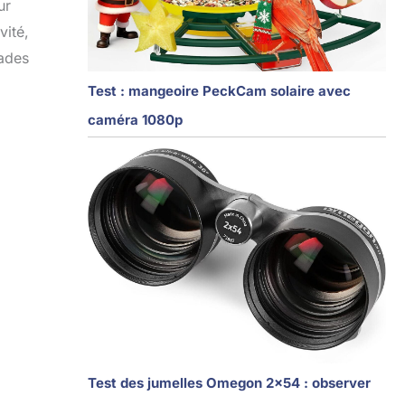
ur
vité,
lades
Test : mangeoire PeckCam solaire avec
caméra 1080p
Test des jumelles Omegon 2×54 : observer