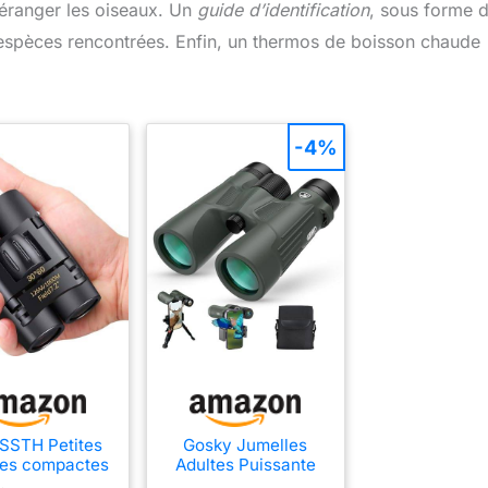
déranger les oiseaux. Un
guide d’identification
, sous forme 
 espèces rencontrées. Enfin, un thermos de boisson chaude
-4%
SSTH Petites
Gosky Jumelles
les compactes
Adultes Puissante
r adultes et
10x42 avec