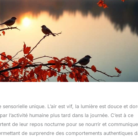
sensorielle unique. L’air est vif, la lumière est douce et dor
par l’activité humaine plus tard dans la journée. C’est à ce
ortent de leur repos nocturne pour se nourrir et communique
ermettant de surprendre des comportements authentiques d