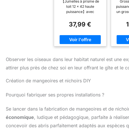
【Jumelles à prisme de
Gross
Prism, FMC lentille,
en
toit 12 x 42 haute
puissan
Grande oculaire,
jum
puissance】avec
un gros
Compact, antibuée
voyag
grossissement 12 x haute
30x et 
et étanche Idéal
ois
puissance et objectif
mm de 
37,99 €
pour Observation
noctu
grand angle de 42 mm
une lu
des Oiseaux Voyage
thé
offrant une clarté et une
de l
Observation de
légè
luminosité optimales ;
condi
Chasse Les
fourni avec un oculaire
port
Concerts
vert de 20 mm et un grand
lumin
champ de vision de 330
léger 
pieds/1000 yards,
pliab
Observer les oiseaux dans leur habitat naturel est une ex
spécialement conçu pour
rangées
attirer plus près de chez soi en leur offrant le gîte et le c
les activités de plein air
et la 
telles que l'escalade, la
pour la
randonnée, la conduite,
voyag
Création de mangeoires et nichoirs DIY
regarder la faune et le
cadeau p
paysage. 【Double
les e
Pourquoi fabriquer ses propres installations ?
capacité de mise au point
protect
et réglage précis】Facile
le ren
à utiliser avec bouton de
résist
Se lancer dans la fabrication de mangeoires et de nichoir
mise au point et anneaux
météoro
de dioptrie, un design
difficil
économique
, ludique et pédagogique, parfaite à réalise
amélioré de l'œillet et des
grande 
concevoir des abris parfaitement adaptés aux espèces que
couvercles d'objectif
champ