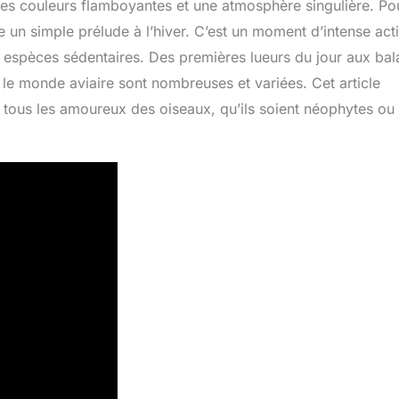
 des couleurs flamboyantes et une atmosphère singulière. Po
re un simple prélude à l’hiver. C’est un moment d’intense acti
s espèces sédentaires. Des premières lueurs du jour aux ba
r le monde aviaire sont nombreuses et variées. Cet article
 tous les amoureux des oiseaux, qu’ils soient néophytes ou