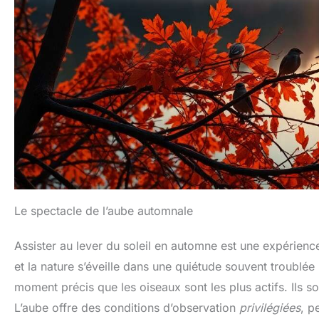
Le spectacle de l’aube automnale
Assister au lever du soleil en automne est une expérience 
et la nature s’éveille dans une quiétude souvent troublée 
moment précis que les oiseaux sont les plus actifs. Ils s
L’aube offre des conditions d’observation
privilégiées
, p