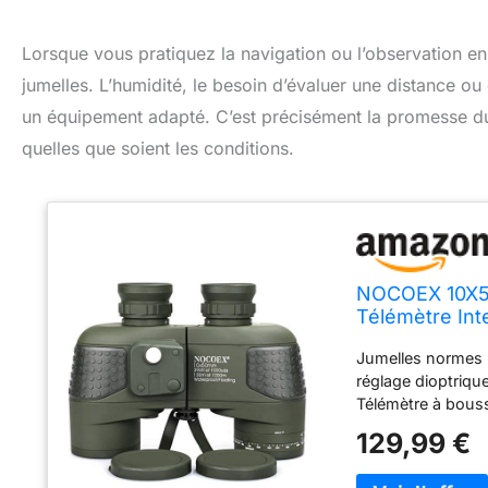
Lorsque vous pratiquez la navigation ou l’observation en
jumelles. L’humidité, le besoin d’évaluer une distance o
un équipement adapté. C’est précisément la promesse du
quelles que soient les conditions.
NOCOEX 10X50
Télémètre Inte
de Plaisance,
Jumelles normes n
Bien Plus
réglage dioptriqu
Télémètre à bousso
taille de l'object
129,99 €
de faible lumino
sous pression d'a