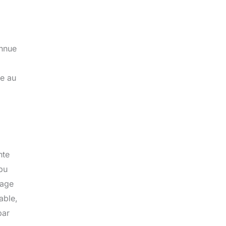
onnue
se au
nte
 pu
mage
able,
par