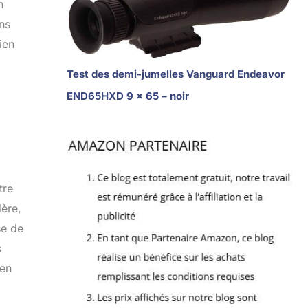
n
ans
ien
Test des demi-jumelles Vanguard Endeavor
END65HXD 9 x 65 – noir
tre
ère,
se de
s
 en