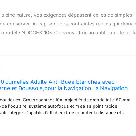
 pleine nature, vos exigences dépassent celles de simples
u de conserver un cap sont des contraintes réelles qui dema
 modèle NOCOEX 10×50 : vous offrir un outil complet et fi
 Jumelles Adulte Anti-Buée Etanches avec
rne et Boussole,pour la Navigation, la Navigation
 la Pêche,Observation des Oiseaux, la Chasse et
autiques: Grossissement 10x, objectifs de grande taille 50 mm,
e de l'oculaire, système autofocus et mise au point rapide
le intégré: Capable d'afficher et de compter la distance et la
if, avec commutateur d'éclairage pour indiquer les données en cas
sité Adaptées aux environnements extrêmes: 100% waterproof,
zote et scéllées à vide, à l'épreuve de la condensation, peuvent