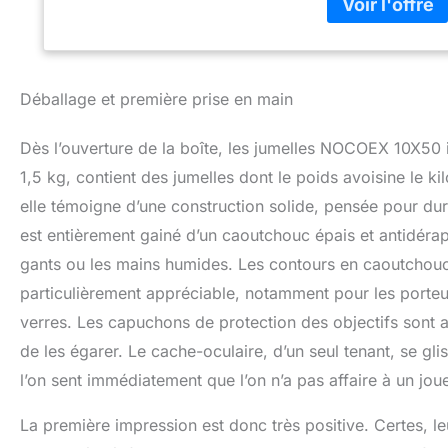
être utilisées da
sangle: Facile à 
des oiseaux, escal
d'utilisation: Con
navigation de pla
Déballage et première prise en main
de haute qualité: 
champ de vision la
Dès l’ouverture de la boîte, les jumelles NOCOEX 10X50 
1,5 kg, contient des jumelles dont le poids avoisine le ki
elle témoigne d’une construction solide, pensée pour durer
est entièrement gainé d’un caoutchouc épais et antidéra
gants ou les mains humides. Les contours en caoutchouc 
particulièrement appréciable, notamment pour les porteur
verres. Les capuchons de protection des objectifs sont
de les égarer. Le cache-oculaire, d’un seul tenant, se gli
l’on sent immédiatement que l’on n’a pas affaire à un joue
La première impression est donc très positive. Certes, l