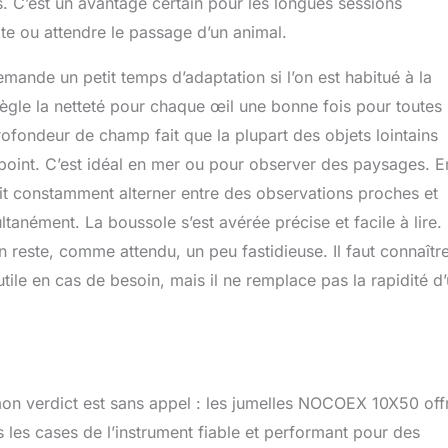
s. C’est un avantage certain pour les longues sessions
ôte ou attendre le passage d’un animal.
ande un petit temps d’adaptation si l’on est habitué à la
règle la netteté pour chaque œil une bonne fois pour toutes
profondeur de champ fait que la plupart des objets lointains
e point. C’est idéal en mer ou pour observer des paysages. E
oit constamment alterner entre des observations proches et
ultanément. La boussole s’est avérée précise et facile à lire.
on reste, comme attendu, un peu fastidieuse. Il faut connaître
il utile en cas de besoin, mais il ne remplace pas la rapidité d
 mon verdict est sans appel : les jumelles NOCOEX 10X50 off
s les cases de l’instrument fiable et performant pour des