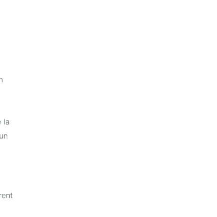
n
 la
’un
rent