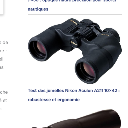
nautiques
s de
re :
il
es
Test des jumelles Nikon Aculon A211 10×42 :
êche
robustesse et ergonomie
é et
n.