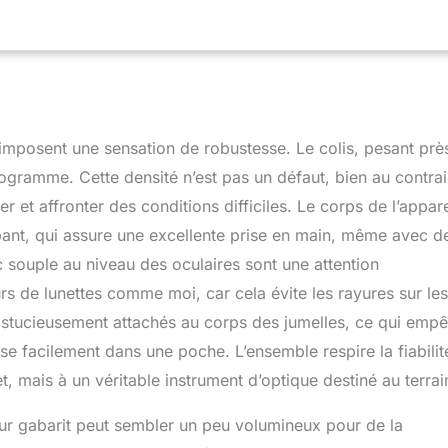
ns tous types de conditions Jumelles attachées avec sac et
transporter et à ranger pour les voyages, concerts, observation
ade, chasse, navigation de plaisance, tir à la cible Polyvalence
vient pour les activités de plein air, la randonnée, le camping, la
isance, les sports nautiques et l'observation de la nature Optique
Les lentilles de 50 mm offrent une luminosité exceptionnelle et un
rge pour une observation claire et détaillée
imposent une sensation de robustesse. Le colis, pesant prè
logramme. Cette densité n’est pas un défaut, bien au contrai
 et affronter des conditions difficiles. Le corps de l’appare
pant, qui assure une excellente prise en main, même avec d
souple au niveau des oculaires sont une attention
s de lunettes comme moi, car cela évite les rayures sur les
 astucieusement attachés au corps des jumelles, ce qui emp
sse facilement dans une poche. L’ensemble respire la fiabilit
t, mais à un véritable instrument d’optique destiné au terrai
eur gabarit peut sembler un peu volumineux pour de la